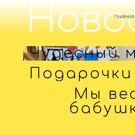
Ново
ГЛАВНАЯ
Чудесный 
Подарочки
Мы ве
бабушк