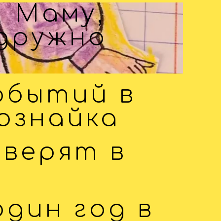
! Маму,
 дружно
обытий в
ознайка
 верят в
один год в