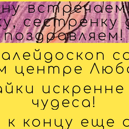
ну встречаем
у, сестренку
поздравляем!
калейдоскоп с
м центре Люб
йки искренне
чудеса!
к концу еще 