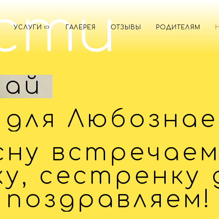
сти
УСЛУГИ
ГАЛЕРЕЯ
ОТЗЫВЫ
РОДИТЕЛЯМ
май
 для Любознае
сну встречаем
у, сестренку
поздравляем!