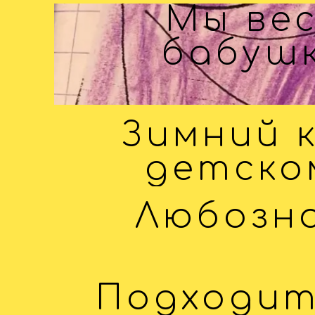
Мы вес
бабушк
Зимний 
детско
Любозна
Подходит 