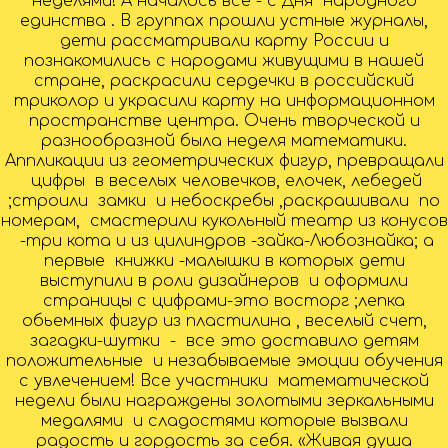
неделями! А началось все - с Дня народного
единства . В группах прошли устные журналы,
дети рассматривали карту России и
познакомились с народами живущими в нашей
стране, раскрасили сердечки в российский
триколор и украсили карту на информационном
пространстве центра. Очень творческой и
разнообразной была неделя математики.
Аппликации из геометрических фигур, превращали
цифры в веселых человечков, елочек, лебедей
;строили замки и небоскребы ,раскрашивали по
номерам, смастерили кукольный театр из конусов
-три кота и из цилиндров -зайка-Любознайка; а
первые книжки -малышки в которых дети
выступили в роли дизайнеров и оформили
страницы с цифрами-это восторг ;лепка
обьемных фигур из пластилина , веселый счет,
загадки-шутки - все это доставило детям
положительные и незабываемые эмоции обучения
с увлечением! Все участники математической
недели были награждены золотыми зеркальными
медалями и сладостями которые вызвали
радость и гордость за себя. «Живая душа