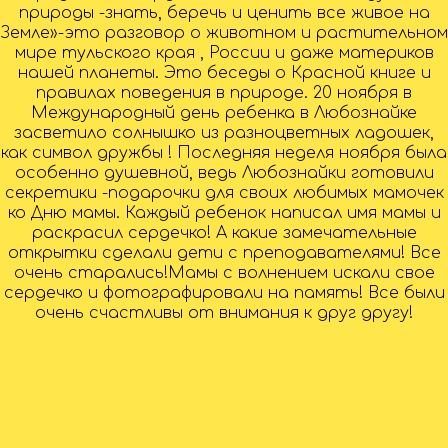
природы -знать, беречь и ценить все живое на
Земле»-это разговор о животном и растительном
мире тульского края , России и даже материков
нашей планеты. Это беседы о Красной книге и
правилах поведения в природе. 20 ноября в
Международный день ребенка в Любознайке
засветило солнышко из разноцветных ладошек,
как символ дружбы ! Последняя неделя ноября была
особенно душевной, ведь Любознайки готовили
секретики -подарочки для своих любимых мамочек
ко Дню мамы. Каждый ребенок написал имя мамы и
раскрасил сердечко! А какие замечательные
открытки сделали дети с преподавателями! Все
очень старались!Мамы с волнением искали свое
сердечко и фотографировали на память! Все были
очень счастливы от внимания к друг другу!