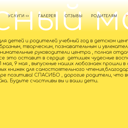
сный м
УСЛУГИ
ГАЛЕРЕЯ
ОТЗЫВЫ
РОДИТЕЛЯМ
 для детей и родителей учебный год в детском це
бразным, творческим, познавательным и увлекате
внимательные руководители центра , полная отда
все это оставит в сердце детишек чудесные восп
мая, 9 мая , выпускные наших любознаек прошли в
вых книжек для самостоятельного чтения,благода
оре позитива! СПАСИБО , дорогие родители, что 
а. Будьте счастливы вы и ваши дети.