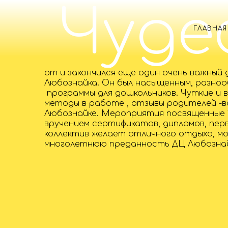
Чуде
ГЛАВНАЯ
от и закончился еще один очень важный
Любознайка. Он был насыщенным, разноо
программы для дошкольников. Чуткие и 
методы в работе , отзывы родителей -
Любознайке. Мероприятия посвященные 1 
вручением сертификатов, дипломов, пер
коллектив желает отличного отдыха, м
многолетнюю преданность ДЦ Любознайк