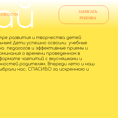
ай
ЗАПИСАТЬ
НОВОСТИ
РЕБЕНКА
нтре развития и творчества детей
льным! Дети успешно освоили учебные
ча педагогов и эффективные приемы и
оминания о времени проведенном в
 формате чаепитий с вкусняшками и
рностей родителям. Впереди лето и наш
выбрали нас. СПАСИБО за искреннюю и